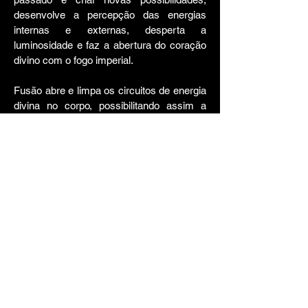
desenvolve a percepção das energias
internas e externas, desperta a
luminosidade e faz a abertura do coração
divino com o fogo imperial.
Fusão abre e limpa os circuitos de energia
divina no corpo, possibilitando assim a
criação de uma fundação onde a força
celeste possa circular livremente no corpo,
e todo esse processo é guiado pela nossa
consciência, é parte do "fazer" e auxilia os
processos de "não fazer" - Wu Wei, que
estão ligados a meditação silenciosa e aos
processos mais avançados de alquimia
interna taoista.
Com essa prática podemos "por em
ordem" a nossa energia e compreender as
bases mais fundamentais do Feng Shui
dentro do nosso corpo.